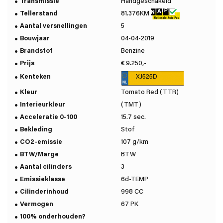
Transmissie
Handgeschakeld
Tellerstand
81.376KM
Aantal versnellingen
5
Bouwjaar
04-04-2019
Brandstof
Benzine
Prijs
€ 9.250,-
Kenteken
XJ525D
Kleur
Tomato Red (TTR)
Interieurkleur
(TMT)
Acceleratie 0-100
15.7 sec.
Bekleding
Stof
CO2-emissie
107 g/km
BTW/Marge
BTW
Aantal cilinders
3
Emissieklasse
6d-TEMP
Cilinderinhoud
998 CC
Vermogen
67 PK
100% onderhouden?