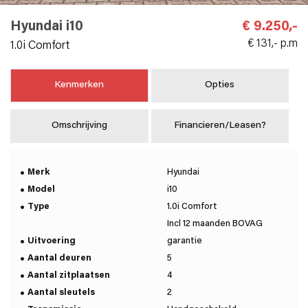
Hyundai i10
€ 9.250,-
€ 131,- p.m
1.0i Comfort
Kenmerken
Opties
Omschrijving
Financieren/Leasen?
Merk
Hyundai
Model
i10
Type
1.0i Comfort
Incl 12 maanden BOVAG
Uitvoering
garantie
Aantal deuren
5
Aantal zitplaatsen
4
Aantal sleutels
2