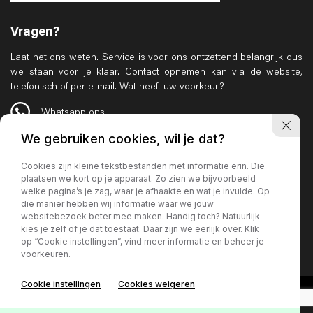
Vragen?
Laat het ons weten. Service is voor ons ontzettend belangrijk dus
we staan voor je klaar. Contact opnemen kan via de website,
telefonisch of per e-mail. Wat heeft uw voorkeur?
Whatsapp ons
We gebruiken cookies, wil je dat?
Cookies zijn kleine tekstbestanden met informatie erin. Die
plaatsen we kort op je apparaat. Zo zien we bijvoorbeeld
welke pagina’s je zag, waar je afhaakte en wat je invulde. Op
die manier hebben wij informatie waar we jouw
websitebezoek beter mee maken. Handig toch? Natuurlijk
kies je zelf of je dat toestaat. Daar zijn we eerlijk over. Klik
op “Cookie instellingen”, vind meer informatie en beheer je
voorkeuren.
Cookie instellingen
Cookies weigeren