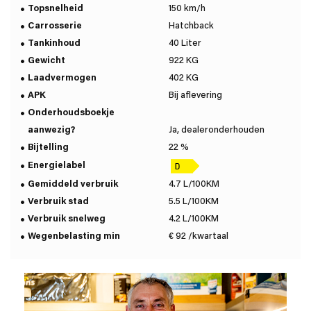
Topsnelheid
150 km/h
Carrosserie
Hatchback
Tankinhoud
40 Liter
Gewicht
922 KG
Laadvermogen
402 KG
APK
Bij aflevering
Onderhoudsboekje
aanwezig?
Ja, dealeronderhouden
Bijtelling
22 %
Energielabel
Gemiddeld verbruik
4.7 L/100KM
Verbruik stad
5.5 L/100KM
Verbruik snelweg
4.2 L/100KM
Wegenbelasting min
€ 92 /kwartaal