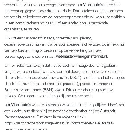
verwerking van uw persoonsgegevens door
Lex Vilier auto's
en heeft u
het recht op gegevensoverdraagbaarheid. Dat betekent dat u bij ons een
verzoek kunt indienen om de persoonsgegevens die wij van u beschikken
in een computerbestand naar u of een ander, door u genoemde
organisatie, te sturen.
U kunt een verzoek tot inzage, correctie, verwijdering,
gegevensoverdraging van uw persoonsgegevens of verzoek tot intrekking
van uw toestemming of bezwaar op de verwerking van uw
persoonsgegevens sturen naar
webmaster@morgeninternet.nl
.
Om er zeker van te zijn dat het verzoek tot inzage door u is gedaan,
vragen wij u een kopie van uw identiteitsbewijs met het verzoek mee te
sturen. Maak in deze kopie uw pasfoto, MRZ (machine readable zone, de
strook met nummers onderaan het paspoort), paspoortnummer en
Burgerservicenummer (BSN) zwart. Dit ter bescherming van uw
privacy. We reageren zo snel mogelijk op uw verzoek.
Lex Vilier auto's
wil u er tevens op wijzen dat u de mogelijkheid heeft om
een klacht in te dienen bij de nationale toezichthouder, de Autoriteit
Persoonsgegevens. Dat kan via de volgende link:
https://autoriteitpersoonsgegevens.nl/nl/contact-met-de-autoriteit-
persoonsgegevens/tip-ons