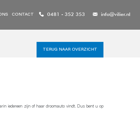
0481 - 352 353
info@vilier.nl
ONS
CONTACT
TERUG NAAR OVERZICHT
arin iedereen zijn of haar droomauto vindt. Dus bent u op