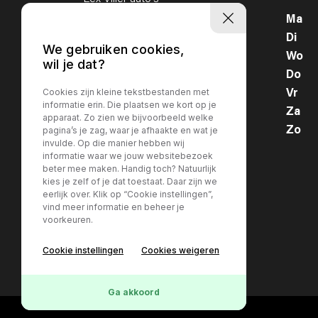
Platinaweg 16
Ma
6662 PP Elst
Di
We gebruiken cookies,
T: 0481 - 352 353
Wo
wil je dat?
E: info@vilier.nl
Do
Cookies zijn kleine tekstbestanden met
Vr
informatie erin. Die plaatsen we kort op je
Za
apparaat. Zo zien we bijvoorbeeld welke
Zo
pagina’s je zag, waar je afhaakte en wat je
invulde. Op die manier hebben wij
informatie waar we jouw websitebezoek
beter mee maken. Handig toch? Natuurlijk
kies je zelf of je dat toestaat. Daar zijn we
eerlijk over. Klik op “Cookie instellingen”,
vind meer informatie en beheer je
voorkeuren.
Privacy policy
Cookie instellingen
Cookies weigeren
Ga akkoord