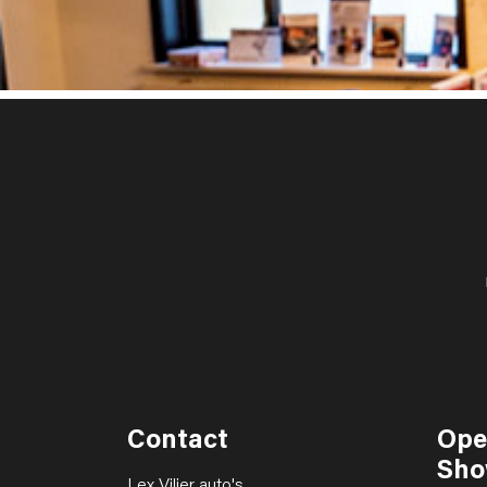
Contact
Ope
Sho
Lex Vilier auto's